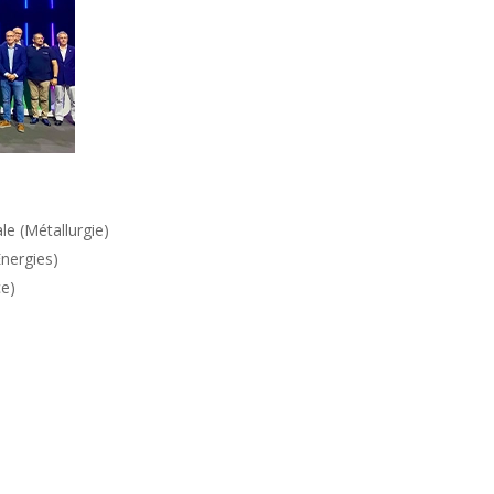
le (Métallurgie)
Energies)
ce)