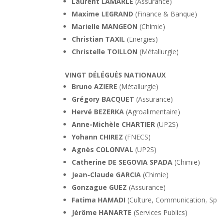
Laurent LAMARLE
(Assurance)
Maxime LEGRAND
(Finance & Banque)
Marielle MANGEON
(Chimie)
Christian TAXIL
(Energies)
Christelle TOILLON
(Métallurgie)
VINGT DÉLÉGUÉS NATIONAUX
Bruno AZIERE
(Métallurgie)
Grégory BACQUET
(Assurance)
Hervé BEZERKA
(Agroalimentaire)
Anne-Michèle CHARTIER
(UP2S)
Yohann CHIREZ
(FNECS)
Agnès COLONVAL
(UP2S)
Catherine DE SEGOVIA SPADA
(Chimie)
Jean-Claude GARCIA
(Chimie)
Gonzague GUEZ
(Assurance)
Fatima HAMADI
(Culture, Communication, Sp
Jérôme HANARTE
(Services Publics)