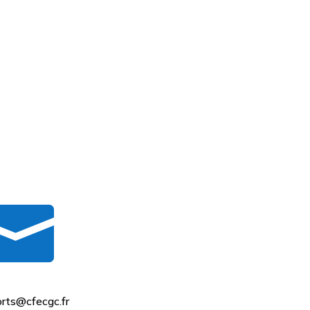

rts@cfecgc.fr