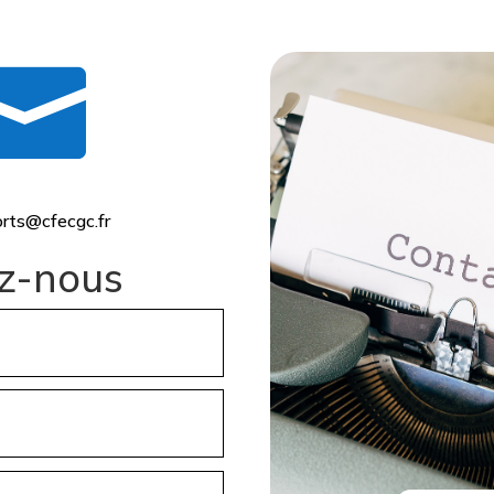

rts@cfecgc.fr
z-nous