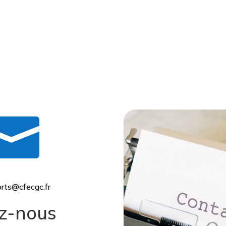

rts@cfecgc.fr
z-nous