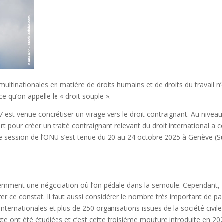
ultinationales en matière de droits humains et de droits du travail n’e
e qu’on appelle le « droit souple ».
017 est venue concrétiser un virage vers le droit contraignant. Au niv
fort pour créer un traité contraignant relevant du droit internationa
ession de l’ONU s’est tenue du 20 au 24 octobre 2025 à Genève (Suisse
emment une négociation où l’on pédale dans la semoule. Cependant, l
 ce constat. Il faut aussi considérer le nombre très important de part
 internationales et plus de 250 organisations issues de la société civi
te ont été étudiées et c’est cette troisième mouture introduite en 202