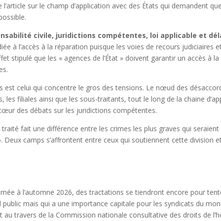
l’article sur le champ d’application avec des États qui demandent que 
possible.
onsabilité civile, juridictions compétentes, loi applicable et dé
diée à l’accès à la réparation puisque les voies de recours judiciaires e
t stipulé que les « agences de l’État » doivent garantir un accès à la
es.
ises est celui qui concentre le gros des tensions. Le nœud des désaccor
les filiales ainsi que les sous-traitants, tout le long de la chaine d’ap
œur des débats sur les juridictions compétentes.
 traité fait une différence entre les crimes les plus graves qui seraient
e ». Deux camps s’affrontent entre ceux qui soutiennent cette division
mée à l’automne 2026, des tractations se tiendront encore pour tenter
d public mais qui a une importance capitale pour les syndicats du mon
t au travers de la Commission nationale consultative des droits de l