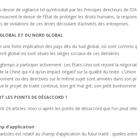
du devoir de vigilance tel qu’introduit par les Principes directeurs de l
onsacrent le devoir de l’État de protéger les droits humains, la respons
s de violations de ces droits découlant d’activités des entreprises.
D GLOBAL ET DU NORD GLOBAL
une forte implication des pays dits du Sud global, où sont commis qu
ord global où sont situés les sièges sociaux de ces dernières.
ngtemps à participer activement. Les États-Unis ont rejoint la négoci
de la Chine qui n’a qu’un impact négatif sur la qualité du texte. L’Un
ment où des directives sur le même sujet sont arrivées dans son prop
s que le projet de traité continue, bon gré mal gré, son petit bonhomm
NT LES POINTS DE DÉSACCORD ?
t 24 articles. Voici ci-après les points de désaccord que l’on peut re
amp d’application
rticles est relatif au champ d’application du futur traité : quelles ent