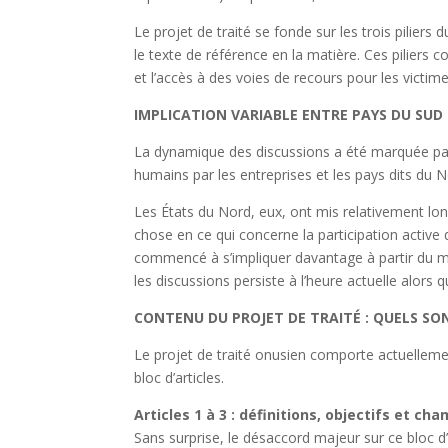
Le projet de traité se fonde sur les trois piliers 
le texte de référence en la matière. Ces piliers c
et l’accès à des voies de recours pour les victime
IMPLICATION VARIABLE ENTRE PAYS DU SU
La dynamique des discussions a été marquée par 
humains par les entreprises et les pays dits du N
Les États du Nord, eux, ont mis relativement lo
chose en ce qui concerne la participation active 
commencé à s’impliquer davantage à partir du mo
les discussions persiste à l’heure actuelle alor
CONTENU DU PROJET DE TRAITÉ : QUELS SO
Le projet de traité onusien comporte actuellemen
bloc d’articles.
Articles 1 à 3 : définitions, objectifs et ch
Sans surprise, le désaccord majeur sur ce bloc d’a