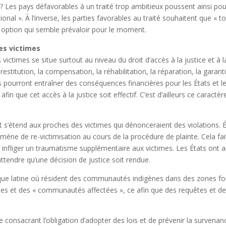
 ? Les pays défavorables à un traité trop ambitieux poussent ainsi po
ional ». À l’inverse, les parties favorables au traité souhaitent que « 
re option qui semble prévaloir pour le moment.
des victimes
ctimes se situe surtout au niveau du droit d’accès à la justice et à la
stitution, la compensation, la réhabilitation, la réparation, la garantie
ns pourront entraîner des conséquences financières pour les États et l
afin que cet accès à la justice soit effectif. C’est d’ailleurs ce caractèr
 et s’étend aux proches des victimes qui dénonceraient des violations. 
ène de re-victimisation au cours de la procédure de plainte. Cela fait
t infliger un traumatisme supplémentaire aux victimes. Les États ont a
endre qu’une décision de justice soit rendue.
ique latine où résident des communautés indigènes dans des zones for
mes et des « communautés affectées », ce afin que des requêtes et des
cle consacrant l’obligation d’adopter des lois et de prévenir la survena